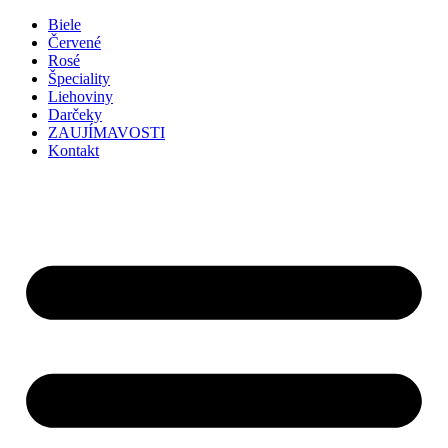
Preskočiť
Biele
na
Červené
obsah
Rosé
Špeciality
Liehoviny
Darčeky
ZAUJÍMAVOSTI
Kontakt