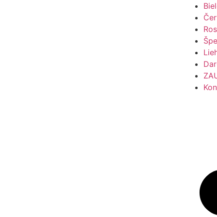
Bie
Čer
Ros
Špe
Lie
Dar
ZA
Kon