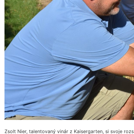
Zsolt Nier, talentovaný vinár z Kaisergarten, si svoje ro