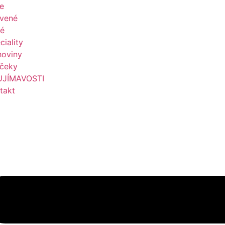
le
vené
é
ciality
hoviny
čeky
UJÍMAVOSTI
takt