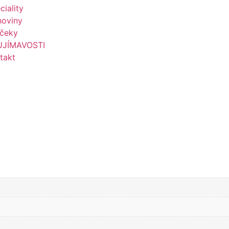
ciality
hoviny
čeky
UJÍMAVOSTI
takt