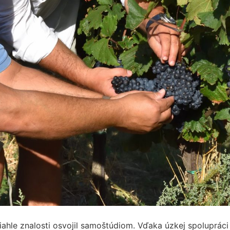
zsiahle znalosti osvojil samoštúdiom. Vďaka úzkej spolupráci