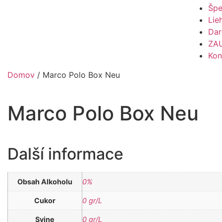
Špe
Lie
Dar
ZA
Kon
Domov
/ Marco Polo Box Neu
Marco Polo Box Neu
Další informace
Obsah Alkoholu
0%
Cukor
0 gr/L
Svine
0 gr/L