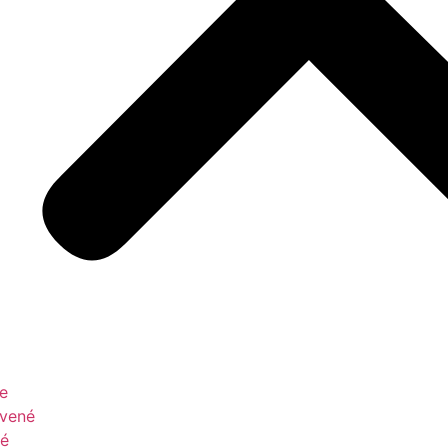
le
vené
é