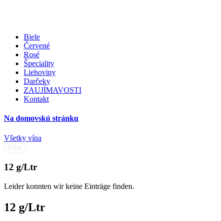
Biele
Červené
Rosé
Špeciality
Liehoviny
Darčeky
ZAUJÍMAVOSTI
Kontakt
Na domovskú stránku
Všetky vína
Filter
12 g/Ltr
Leider konnten wir keine Einträge finden.
12 g/Ltr