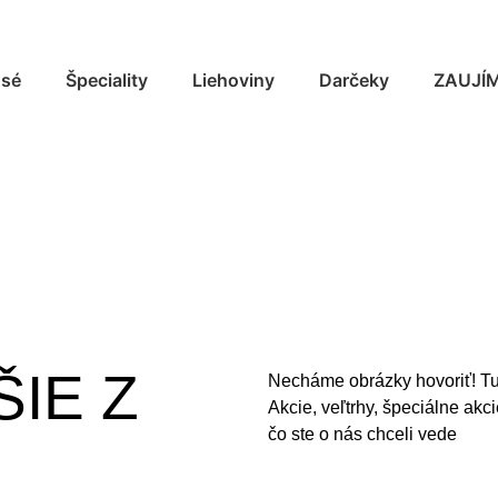
osé
Špeciality
Liehoviny
Darčeky
ZAUJÍ
IE Z
Necháme obrázky hovoriť! Tu 
Akcie, veľtrhy, špeciálne akc
čo ste o nás chceli vede