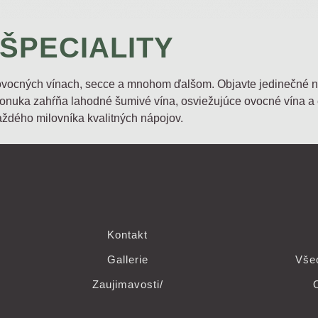
ŠPECIALITY
 ovocných vínach, secce a mnohom ďalšom. Objavte jedinečné n
 ponuka zahŕňa lahodné šumivé vína, osviežujúce ovocné vína a 
aždého milovníka kvalitných nápojov.
Kontakt
Gallerie
Vše
Zaujimavosti/