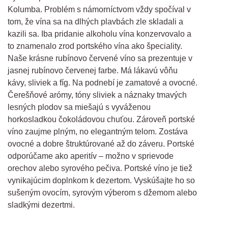
Kolumba. Problém s námorníctvom vždy spočíval v
tom, že vína sa na dlhých plavbách zle skladali a
kazili sa. Iba pridanie alkoholu vína konzervovalo a
to znamenalo zrod portského vína ako špeciality.
Naše krásne rubínovo červené víno sa prezentuje v
jasnej rubínovo červenej farbe. Má lákavú vôňu
kávy, sliviek a fíg. Na podnebí je zamatové a ovocné.
Čerešňové arómy, tóny sliviek a náznaky tmavých
lesných plodov sa miešajú s vyváženou
horkosladkou čokoládovou chuťou. Zároveň portské
víno zaujme plným, no elegantným telom. Zostáva
ovocné a dobre štruktúrované až do záveru. Portské
odporúčame ako aperitív – možno v sprievode
orechov alebo syrového pečiva. Portské víno je tiež
vynikajúcim doplnkom k dezertom. Vyskúšajte ho so
sušeným ovocím, syrovým výberom s džemom alebo
sladkými dezertmi.