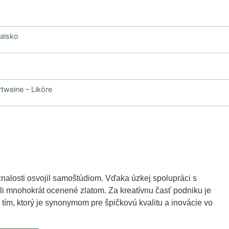
alsko
tweine – Liköre
e znalosti osvojil samoštúdiom. Vďaka úzkej spolupráci s
oli mnohokrát ocenené zlatom. Za kreatívnu časť podniku je
tím, ktorý je synonymom pre špičkovú kvalitu a inovácie vo