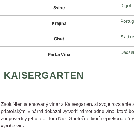
0 gr/L
Svine
Portug
Krajina
Sladke
Chuť
Desser
Farba Vína
KAISERGARTEN
Zsolt Nier, talentovaný vinár z Kaisergarten, si svoje rozsiahl
priateľskými vinármi dokázal vytvoriť mimoriadne vína, ktoré b
zodpovedný jeho brat Tom Nier. Spoločne tvorí neprekonateľný 
výrobe vína.