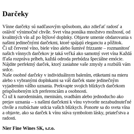
Darčeky
Vínne darčeky sú nadčasovým spôsobom, ako zdieľať radosť a
osláviť výnimočné chvíle. Svet vína ponúka množstvo možností, od
kvalitných vín až po štýlové doplnky. Objavte umenie obdarovania s
našimi jedinečnými darčekmi, ktoré spájajú eleganciu a pôžitok.
Či už červené víno, biele víno alebo šumivé frizzante – rozmanitosť
našich vínnych darčekov je taká veľká ako samotný svet vína Každá
fľaša rozpráva príbeh, každá odroda prebúdza špeciálne emócie.
Nájdite perfektný darček, ktorý zasiahne vaše zmysly a rozbúši vám
srdce.
Naše osobné darčeky v individuálnym balením, etiketami na mieru
alebo s vybranými doplnkami sa váš darček stane jedinečným
vyjadrením vášho uznania. Prekvapte svojich blízkych darčekom
prispôsobeným ich preferenciám a osobnosti.
Či už k narodeninám, meninám, svadbám alebo jednoducho ako
prejav uznania – s našimi darčekmi k vínu vytvoríte nezabudnuteľné
chvíle a rozbúchate srdcia vašich blízkych. Ponorte sa do sveta vína
a objavte, ako sa darček k vínu stáva symbolom lásky, priateľstva a
radosti.
Nier Fine Wines SK, s.r.o.