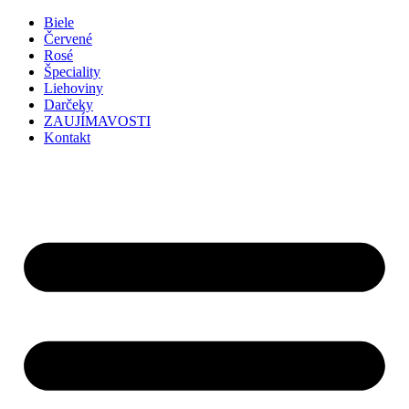
Preskočiť
Biele
na
Červené
obsah
Rosé
Špeciality
Liehoviny
Darčeky
ZAUJÍMAVOSTI
Kontakt