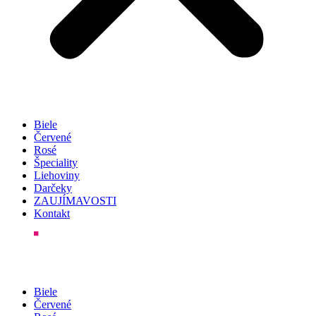
Biele
Červené
Rosé
Špeciality
Liehoviny
Darčeky
ZAUJÍMAVOSTI
Kontakt
Biele
Červené