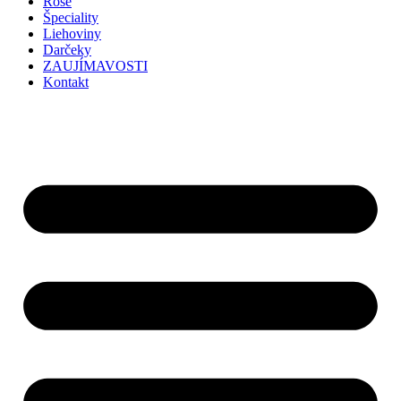
Rosé
Špeciality
Liehoviny
Darčeky
ZAUJÍMAVOSTI
Kontakt