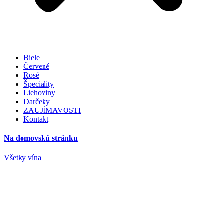
Biele
Červené
Rosé
Špeciality
Liehoviny
Darčeky
ZAUJÍMAVOSTI
Kontakt
Na domovskú stránku
Všetky vína