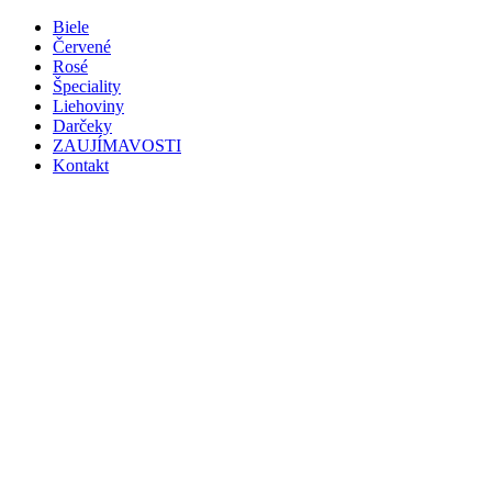
Preskočiť
Biele
na
Červené
obsah
Rosé
Špeciality
Liehoviny
Darčeky
ZAUJÍMAVOSTI
Kontakt