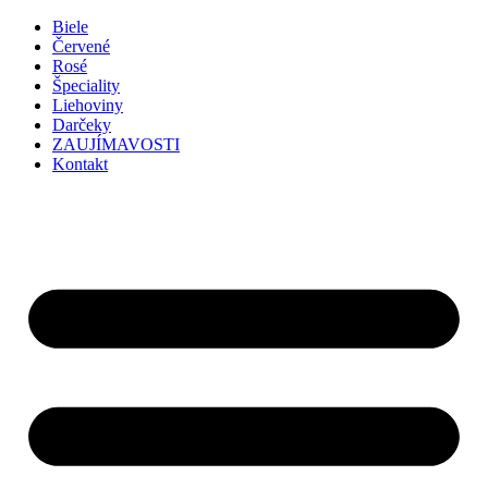
Preskočiť
Biele
na
Červené
obsah
Rosé
Špeciality
Liehoviny
Darčeky
ZAUJÍMAVOSTI
Kontakt