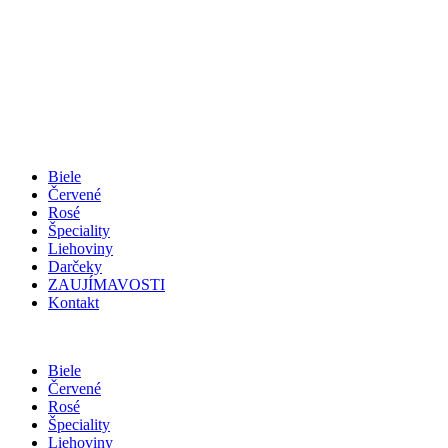
Biele
Červené
Rosé
Špeciality
Liehoviny
Darčeky
ZAUJÍMAVOSTI
Kontakt
Biele
Červené
Rosé
Špeciality
Liehoviny