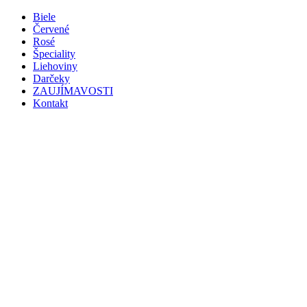
Preskočiť
Biele
na
Červené
obsah
Rosé
Špeciality
Liehoviny
Darčeky
ZAUJÍMAVOSTI
Kontakt