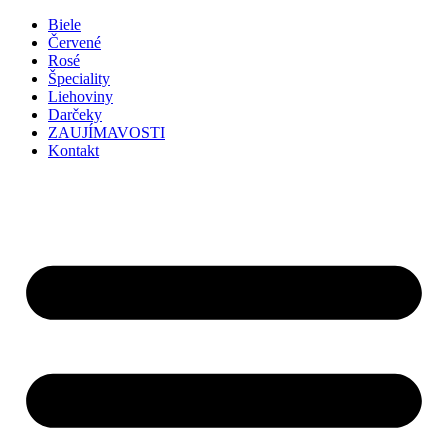
Preskočiť
Biele
na
Červené
obsah
Rosé
Špeciality
Liehoviny
Darčeky
ZAUJÍMAVOSTI
Kontakt