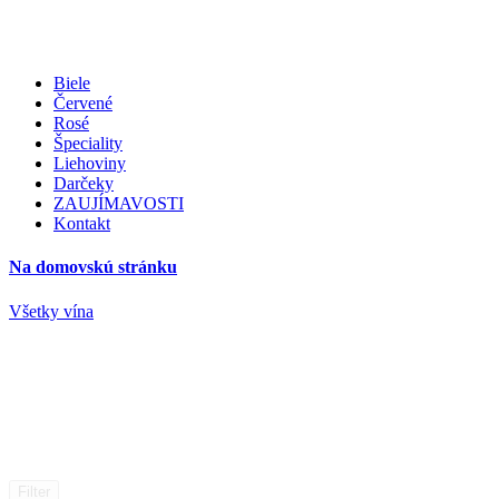
Biele
Červené
Rosé
Špeciality
Liehoviny
Darčeky
ZAUJÍMAVOSTI
Kontakt
Na domovskú stránku
Všetky vína
Filter