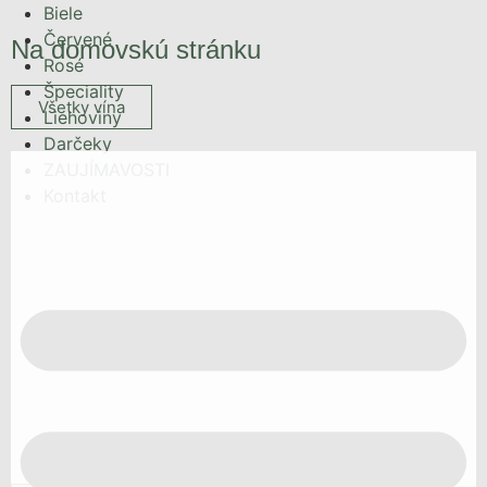
Biele
Červené
Na domovskú stránku
Rosé
Špeciality
Všetky vína
Liehoviny
Darčeky
ZAUJÍMAVOSTI
Kontakt