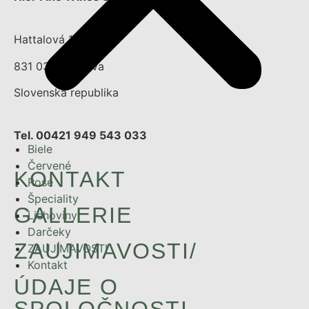
Hattalová 12/a
831 03 Bratislava
Slovenská republika
Tel. 00421 949 543 033
Biele
Červené
KONTAKT
Rosé
Špeciality
GALLERIE
Liehoviny
Darčeky
ZAUJIMAVOSTI/
ZAUJÍMAVOSTI
Kontakt
ÚDAJE O
SPOLOČNOSTI