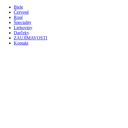
Preskočiť
Biele
na
Červené
obsah
Rosé
Špeciality
Liehoviny
Darčeky
ZAUJÍMAVOSTI
Kontakt