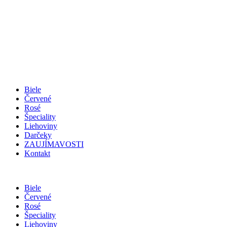
Biele
Červené
Rosé
Špeciality
Liehoviny
Darčeky
ZAUJÍMAVOSTI
Kontakt
Biele
Červené
Rosé
Špeciality
Liehoviny