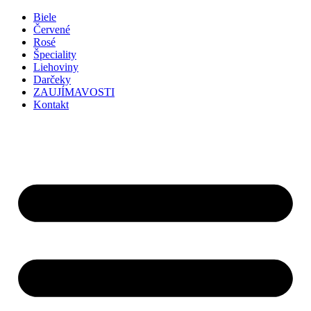
Preskočiť
Biele
na
Červené
obsah
Rosé
Špeciality
Liehoviny
Darčeky
ZAUJÍMAVOSTI
Kontakt