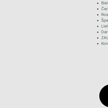
Bie
Čer
Ros
Špe
Lie
Dar
ZA
Kon