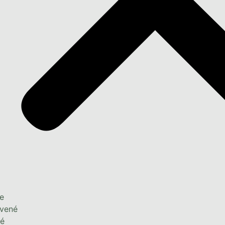
le
vené
é