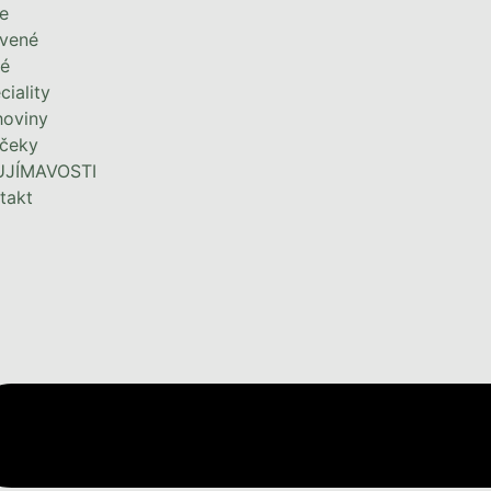
le
vené
é
ciality
hoviny
čeky
UJÍMAVOSTI
takt