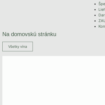
Špe
Lie
Dar
ZA
Kon
Na domovskú stránku
Všetky vína