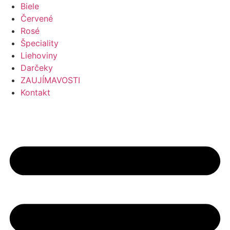
Preskočiť
Biele
na
Červené
obsah
Rosé
Špeciality
Liehoviny
Darčeky
ZAUJÍMAVOSTI
Kontakt