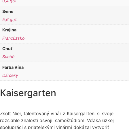
0,4 gr/L
Svine
5,6 gr/L
Krajina
Francúzsko
Chuť
Suché
Farba Vína
Dárčeky
Kaisergarten
Zsolt Nier, talentovaný vinár z Kaisergarten, si svoje
rozsiahle znalosti osvojil samoštúdiom. Vďaka úzkej
spolupráci s priateľskými vinármi dokázal vytvoriť