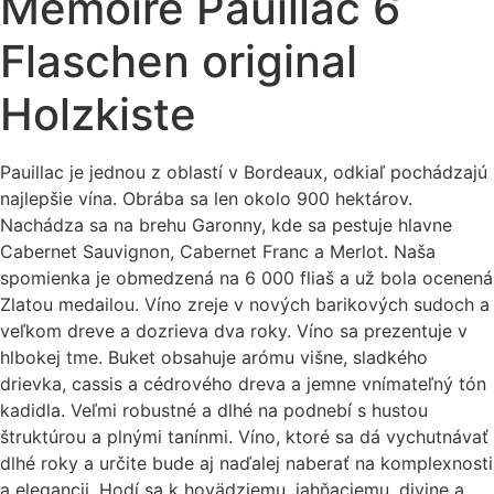
Memoire Pauillac 6
Flaschen original
Holzkiste
Pauillac je jednou z oblastí v Bordeaux, odkiaľ pochádzajú
najlepšie vína. Obrába sa len okolo 900 hektárov.
Nachádza sa na brehu Garonny, kde sa pestuje hlavne
Cabernet Sauvignon, Cabernet Franc a Merlot. Naša
spomienka je obmedzená na 6 000 fliaš a už bola ocenená
Zlatou medailou. Víno zreje v nových barikových sudoch a
veľkom dreve a dozrieva dva roky. Víno sa prezentuje v
hlbokej tme. Buket obsahuje arómu višne, sladkého
drievka, cassis a cédrového dreva a jemne vnímateľný tón
kadidla. Veľmi robustné a dlhé na podnebí s hustou
štruktúrou a plnými tanínmi. Víno, ktoré sa dá vychutnávať
dlhé roky a určite bude aj naďalej naberať na komplexnosti
a elegancii. Hodí sa k hovädziemu, jahňaciemu, divine a