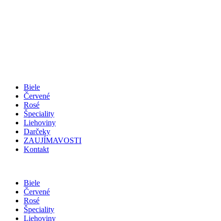
Biele
Červené
Rosé
Špeciality
Liehoviny
Darčeky
ZAUJÍMAVOSTI
Kontakt
Biele
Červené
Rosé
Špeciality
Liehoviny