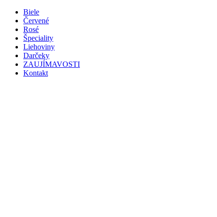
Preskočiť
Biele
na
Červené
obsah
Rosé
Špeciality
Liehoviny
Darčeky
ZAUJÍMAVOSTI
Kontakt