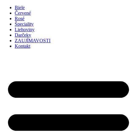
Preskočiť
Biele
na
Červené
obsah
Rosé
Špeciality
Liehoviny
Darčeky
ZAUJÍMAVOSTI
Kontakt