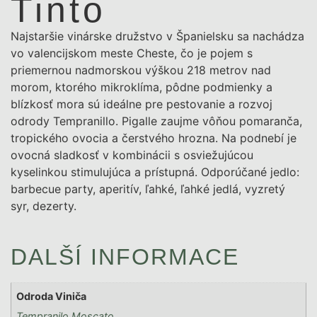
Tinto
Najstaršie vinárske družstvo v Španielsku sa nachádza
vo valencijskom meste Cheste, čo je pojem s
priemernou nadmorskou výškou 218 metrov nad
morom, ktorého mikroklíma, pôdne podmienky a
blízkosť mora sú ideálne pre pestovanie a rozvoj
odrody Tempranillo. Pigalle zaujme vôňou pomaranča,
tropického ovocia a čerstvého hrozna. Na podnebí je
ovocná sladkosť v kombinácii s osviežujúcou
kyselinkou stimulujúca a prístupná. Odporúčané jedlo:
barbecue party, aperitív, ľahké, ľahké jedlá, vyzretý
syr, dezerty.
DALŠÍ INFORMACE
Odroda Viniča
Tempranilo Moscato