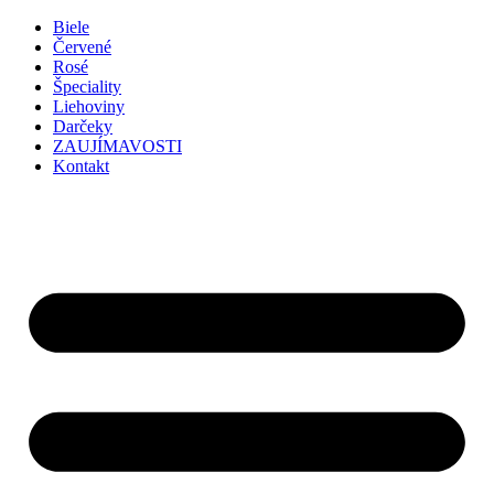
Preskočiť
Biele
na
Červené
obsah
Rosé
Špeciality
Liehoviny
Darčeky
ZAUJÍMAVOSTI
Kontakt