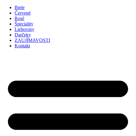
Preskočiť
Biele
na
Červené
obsah
Rosé
Špeciality
Liehoviny
Darčeky
ZAUJÍMAVOSTI
Kontakt