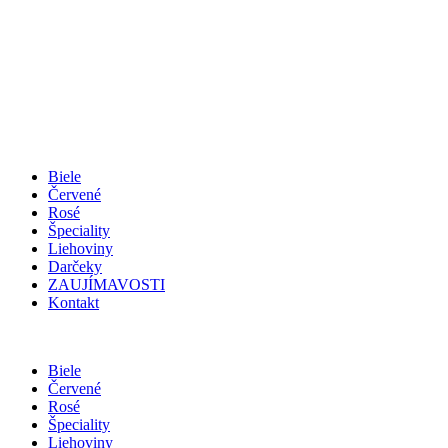
Biele
Červené
Rosé
Špeciality
Liehoviny
Darčeky
ZAUJÍMAVOSTI
Kontakt
Biele
Červené
Rosé
Špeciality
Liehoviny