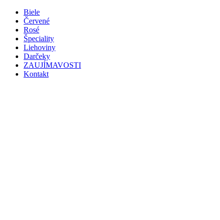
Preskočiť
Biele
na
Červené
obsah
Rosé
Špeciality
Liehoviny
Darčeky
ZAUJÍMAVOSTI
Kontakt