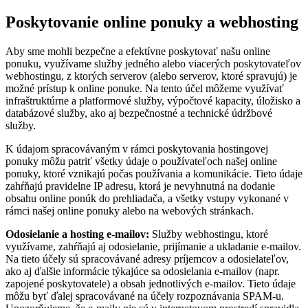
Poskytovanie online ponuky a webhosting
Aby sme mohli bezpečne a efektívne poskytovať našu online
ponuku, využívame služby jedného alebo viacerých poskytovateľov
webhostingu, z ktorých serverov (alebo serverov, ktoré spravujú) je
možné prístup k online ponuke. Na tento účel môžeme využívať
infraštruktúrne a platformové služby, výpočtové kapacity, úložisko a
databázové služby, ako aj bezpečnostné a technické údržbové
služby.
K údajom spracovávaným v rámci poskytovania hostingovej
ponuky môžu patriť všetky údaje o používateľoch našej online
ponuky, ktoré vznikajú počas používania a komunikácie. Tieto údaje
zahŕňajú pravidelne IP adresu, ktorá je nevyhnutná na dodanie
obsahu online ponúk do prehliadača, a všetky vstupy vykonané v
rámci našej online ponuky alebo na webových stránkach.
Odosielanie a hosting e-mailov:
Služby webhostingu, ktoré
využívame, zahŕňajú aj odosielanie, prijímanie a ukladanie e-mailov.
Na tieto účely sú spracovávané adresy príjemcov a odosielateľov,
ako aj ďalšie informácie týkajúce sa odosielania e-mailov (napr.
zapojené poskytovatele) a obsah jednotlivých e-mailov. Tieto údaje
môžu byť ďalej spracovávané na účely rozpoznávania SPAM-u.