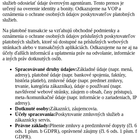
služieb odosielať údaje úverovým agentúram. Tento prenos je
určený na overenie identity a bonity. Odkazujeme na VOP a
oznámenia o ochrane osobných údajov poskytovateľov platobných
služieb.
Na platobné transakcie sa vzťahujú obchodné podmienky a
oznámenia o ochrane osobných údajov príslušných poskytovateľov
platobných služieb, ktoré sú dostupné na príslušných webových
stránkach alebo v transakčných aplikáciách. Odkazujeme na ne aj na
účely ďalších informácií a uplatnenia práv na odvolanie, informácie
a iných práv dotknutých osôb.
Spracovávané druhy údajov:
Základné údaje (napr. mená,
adresy), platobné údaje (napr. bankové spojenia, faktúry,
história platieb), zmluvné údaje (napr. predmet zmluvy,
trvanie, kategória zákazníka), údaje o používaní (napr.
navštívené webové stránky, záujem o obsah, časy prístupu),
meta-/komunikačné údaje (napr. informácie o zariadeniach, IP
adresy).
Dotknuté osoby:
Zákazníci, záujemcovia.
Účely spracovania:
Poskytovanie zmluvných služieb a
zákaznícky servis.
Právne základy:
Plnenie zmluvy a predzmluvné dopyty (čl. 6
ods. 1 písm. b GDPR), oprávnené záujmy (čl. 6 ods. 1 písm. f
GDPR).