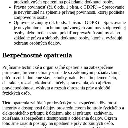
predzmluvných opatrení na požiadanie dotknutej osoby.
Právna povinnosť (čl. 6 ods. 1 písm. c GDPR) – Spracovanie
je nevyhnutné na splnenie právnej povinnosti, ktorej podlieha
zodpovedná osoba.
Oprávnené záujmy (čl. 6 ods. 1 písm. f GDPR) – Spracovanie
je nevyhnutné na ochranu oprávnených záujmov zodpovednej
osoby alebo tretích strán, pokiaľ neprevažujú záujmy alebo
základné práva a slobody dotknutej osoby, ktoré si vyžadujú
ochranu osobných údajov.
Bezpečnostné opatrenia
Prijímame technické a organizačné opatrenia na zabezpečenie
primeranej úrovne ochrany v súlade so zákonnými požiadavkami,
pričom zohľadňujeme stav techniky, náklady na implementáciu,
charakter, rozsah, okolnosti a účely spracovania, ako aj rôzne
pravdepodobnosti výskytu a rozsah ohrozenia práv a slobôd
fyzických osôb.
Tieto opatrenia zahŕňajú predovšetkým zabezpečenie dôvernosti,
integrity a dostupnosti údajov prostredníctvom kontroly fyzického a
elektronického prístupu k údajom, ako aj prístupu, zadávania,
zdieľania, zabezpečenia dostupnosti a oddelenia údajov. Okrem
toho sme zriadili postupy na uplatnenie práv dotknutých osôb,