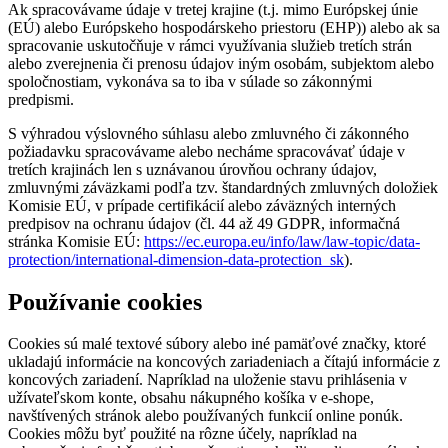
Ak spracovávame údaje v tretej krajine (t.j. mimo Európskej únie
(EÚ) alebo Európskeho hospodárskeho priestoru (EHP)) alebo ak sa
spracovanie uskutočňuje v rámci využívania služieb tretích strán
alebo zverejnenia či prenosu údajov iným osobám, subjektom alebo
spoločnostiam, vykonáva sa to iba v súlade so zákonnými
predpismi.
S výhradou výslovného súhlasu alebo zmluvného či zákonného
požiadavku spracovávame alebo necháme spracovávať údaje v
tretích krajinách len s uznávanou úrovňou ochrany údajov,
zmluvnými záväzkami podľa tzv. štandardných zmluvných doložiek
Komisie EÚ, v prípade certifikácií alebo záväzných interných
predpisov na ochranu údajov (čl. 44 až 49 GDPR, informačná
stránka Komisie EÚ:
https://ec.europa.eu/info/law/law-topic/data-
protection/international-dimension-data-protection_sk
).
Používanie cookies
Cookies sú malé textové súbory alebo iné pamäťové značky, ktoré
ukladajú informácie na koncových zariadeniach a čítajú informácie z
koncových zariadení. Napríklad na uloženie stavu prihlásenia v
užívateľskom konte, obsahu nákupného košíka v e-shope,
navštívených stránok alebo používaných funkcií online ponúk.
Cookies môžu byť použité na rôzne účely, napríklad na