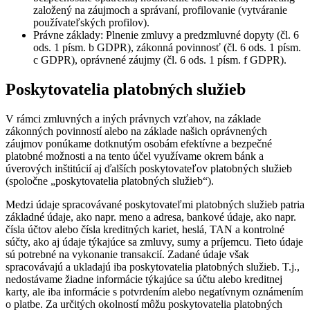
založený na záujmoch a správaní, profilovanie (vytváranie
používateľských profilov).
Právne základy: Plnenie zmluvy a predzmluvné dopyty (čl. 6
ods. 1 písm. b GDPR), zákonná povinnosť (čl. 6 ods. 1 písm.
c GDPR), oprávnené záujmy (čl. 6 ods. 1 písm. f GDPR).
Poskytovatelia platobných služieb
V rámci zmluvných a iných právnych vzťahov, na základe
zákonných povinností alebo na základe našich oprávnených
záujmov ponúkame dotknutým osobám efektívne a bezpečné
platobné možnosti a na tento účel využívame okrem bánk a
úverových inštitúcií aj ďalších poskytovateľov platobných služieb
(spoločne „poskytovatelia platobných služieb“).
Medzi údaje spracovávané poskytovateľmi platobných služieb patria
základné údaje, ako napr. meno a adresa, bankové údaje, ako napr.
čísla účtov alebo čísla kreditných kariet, heslá, TAN a kontrolné
súčty, ako aj údaje týkajúce sa zmluvy, sumy a príjemcu. Tieto údaje
sú potrebné na vykonanie transakcií. Zadané údaje však
spracovávajú a ukladajú iba poskytovatelia platobných služieb. T.j.,
nedostávame žiadne informácie týkajúce sa účtu alebo kreditnej
karty, ale iba informácie s potvrdením alebo negatívnym oznámením
o platbe. Za určitých okolností môžu poskytovatelia platobných