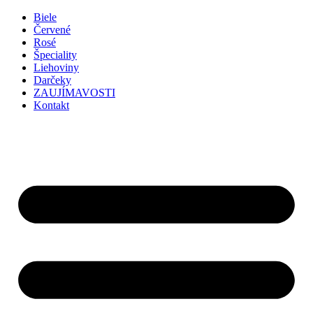
Preskočiť
Biele
na
Červené
obsah
Rosé
Špeciality
Liehoviny
Darčeky
ZAUJÍMAVOSTI
Kontakt