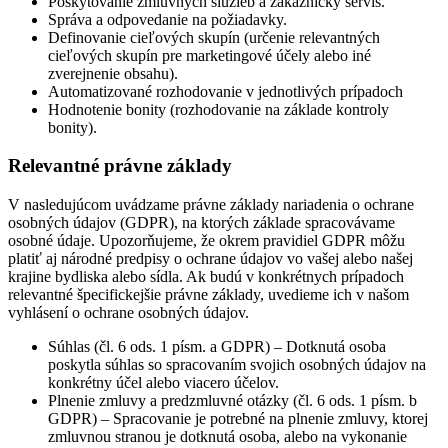
Poskytovanie zmluvných služieb a zákaznícky servis.
Správa a odpovedanie na požiadavky.
Definovanie cieľových skupín (určenie relevantných
cieľových skupín pre marketingové účely alebo iné
zverejnenie obsahu).
Automatizované rozhodovanie v jednotlivých prípadoch
Hodnotenie bonity (rozhodovanie na základe kontroly
bonity).
Relevantné právne základy
V nasledujúcom uvádzame právne základy nariadenia o ochrane
osobných údajov (GDPR), na ktorých základe spracovávame
osobné údaje. Upozorňujeme, že okrem pravidiel GDPR môžu
platiť aj národné predpisy o ochrane údajov vo vašej alebo našej
krajine bydliska alebo sídla. Ak budú v konkrétnych prípadoch
relevantné špecifickejšie právne základy, uvedieme ich v našom
vyhlásení o ochrane osobných údajov.
Súhlas (čl. 6 ods. 1 písm. a GDPR) – Dotknutá osoba
poskytla súhlas so spracovaním svojich osobných údajov na
konkrétny účel alebo viacero účelov.
Plnenie zmluvy a predzmluvné otázky (čl. 6 ods. 1 písm. b
GDPR) – Spracovanie je potrebné na plnenie zmluvy, ktorej
zmluvnou stranou je dotknutá osoba, alebo na vykonanie