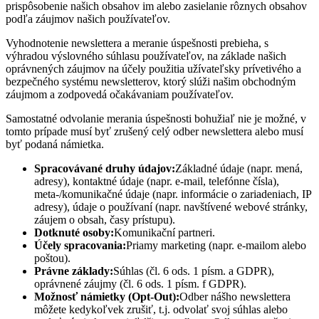
prispôsobenie našich obsahov im alebo zasielanie rôznych obsahov
podľa záujmov našich používateľov.
Vyhodnotenie newslettera a meranie úspešnosti prebieha, s
výhradou výslovného súhlasu používateľov, na základe našich
oprávnených záujmov na účely použitia užívateľsky prívetivého a
bezpečného systému newsletterov, ktorý slúži našim obchodným
záujmom a zodpovedá očakávaniam používateľov.
Samostatné odvolanie merania úspešnosti bohužiaľ nie je možné, v
tomto prípade musí byť zrušený celý odber newslettera alebo musí
byť podaná námietka.
Spracovávané druhy údajov:
Základné údaje (napr. mená,
adresy), kontaktné údaje (napr. e-mail, telefónne čísla),
meta-/komunikačné údaje (napr. informácie o zariadeniach, IP
adresy), údaje o používaní (napr. navštívené webové stránky,
záujem o obsah, časy prístupu).
Dotknuté osoby:
Komunikační partneri.
Účely spracovania:
Priamy marketing (napr. e-mailom alebo
poštou).
Právne základy:
Súhlas (čl. 6 ods. 1 písm. a GDPR),
oprávnené záujmy (čl. 6 ods. 1 písm. f GDPR).
Možnosť námietky (Opt-Out):
Odber nášho newslettera
môžete kedykoľvek zrušiť, t.j. odvolať svoj súhlas alebo