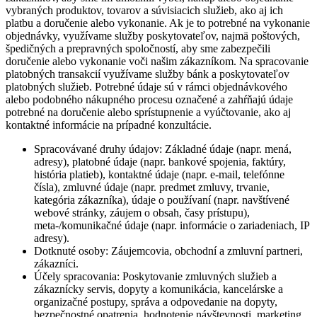
vybraných produktov, tovarov a súvisiacich služieb, ako aj ich
platbu a doručenie alebo vykonanie. Ak je to potrebné na vykonanie
objednávky, využívame služby poskytovateľov, najmä poštových,
špedičných a prepravných spoločností, aby sme zabezpečili
doručenie alebo vykonanie voči našim zákazníkom. Na spracovanie
platobných transakcií využívame služby bánk a poskytovateľov
platobných služieb. Potrebné údaje sú v rámci objednávkového
alebo podobného nákupného procesu označené a zahŕňajú údaje
potrebné na doručenie alebo sprístupnenie a vyúčtovanie, ako aj
kontaktné informácie na prípadné konzultácie.
Spracovávané druhy údajov: Základné údaje (napr. mená,
adresy), platobné údaje (napr. bankové spojenia, faktúry,
história platieb), kontaktné údaje (napr. e-mail, telefónne
čísla), zmluvné údaje (napr. predmet zmluvy, trvanie,
kategória zákazníka), údaje o používaní (napr. navštívené
webové stránky, záujem o obsah, časy prístupu),
meta-/komunikačné údaje (napr. informácie o zariadeniach, IP
adresy).
Dotknuté osoby: Záujemcovia, obchodní a zmluvní partneri,
zákazníci.
Účely spracovania: Poskytovanie zmluvných služieb a
zákaznícky servis, dopyty a komunikácia, kancelárske a
organizačné postupy, správa a odpovedanie na dopyty,
bezpečnostné opatrenia, hodnotenie návštevnosti, marketing