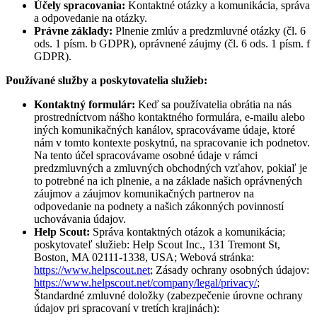
Účely spracovania:
Kontaktné otázky a komunikácia, správa
a odpovedanie na otázky.
Právne základy:
Plnenie zmlúv a predzmluvné otázky (čl. 6
ods. 1 písm. b GDPR), oprávnené záujmy (čl. 6 ods. 1 písm. f
GDPR).
Používané služby a poskytovatelia služieb:
Kontaktný formulár:
Keď sa používatelia obrátia na nás
prostredníctvom nášho kontaktného formulára, e-mailu alebo
iných komunikačných kanálov, spracovávame údaje, ktoré
nám v tomto kontexte poskytnú, na spracovanie ich podnetov.
Na tento účel spracovávame osobné údaje v rámci
predzmluvných a zmluvných obchodných vzťahov, pokiaľ je
to potrebné na ich plnenie, a na základe našich oprávnených
záujmov a záujmov komunikačných partnerov na
odpovedanie na podnety a našich zákonných povinností
uchovávania údajov.
Help Scout:
Správa kontaktných otázok a komunikácia;
poskytovateľ služieb: Help Scout Inc., 131 Tremont St,
Boston, MA 02111-1338, USA; Webová stránka:
https://www.helpscout.net
; Zásady ochrany osobných údajov:
https://www.helpscout.net/company/legal/privacy/
;
Štandardné zmluvné doložky (zabezpečenie úrovne ochrany
údajov pri spracovaní v tretích krajinách):