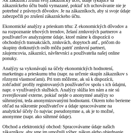
Ak zákazníci zrušili svoj zákaznícky účet, údaje týkajúce sa
zákazníckeho účtu budú vymazané, pokiaľ ich uchovávanie nie je
potrebné z právnych dôvodov. Je na zákazníkoch, aby si svoje údaje
zabezpečili po zrušení zákazníckeho účtu.
Ekonomické analýzy a prieskum trhu: Z ekonomických dôvodov a
na rozpoznanie trhových trendov, želaní zmluvných partnerov a
používateľov analyzujeme údaje, ktoré máme k dispozícii o
obchodných transakciách, zmluvách, dopytoch atď., pričom do
skupiny dotknutých osôb môžu patriť zmluvní partneri,
záujemcovia, zákazníci, návštevníci a používatelia našej online
ponuky.
Analýzy sa vykonávajú na účely ekonomických hodnotení,
marketingu a prieskumu trhu (napr. na určenie skupín zákazníkov s
rôznymi vlastnosťami). Pri tom môžeme, ak sú k dispozícii,
zohľadniť profily registrovaných používateľov spolu s ich údajmi,
napr. o využívaných službách. Analýzy slúžia len nám a nie sú
zverejňované externe, pokiaľ nejde o anonymné analýzy so
súhrnnými, teda anonymizovanými hodnotami. Okrem toho berieme
ohľad na súkromie používateľov a údaje spracovávame na
analytické účely čo najviac pseudonymne a, ak je to možné,
anonymne (napr. ako súhrnné údaje).
Obchod a elektronický obchod: Spracovávame údaje našich
zákazníkov, aby sme im umožnili výber, nákup alebo objednanie