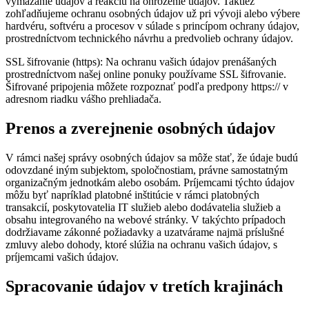
vymazanie údajov a reakciu na ohrozenie údajov. Taktiež
zohľadňujeme ochranu osobných údajov už pri vývoji alebo výbere
hardvéru, softvéru a procesov v súlade s princípom ochrany údajov,
prostredníctvom technického návrhu a predvolieb ochrany údajov.
SSL šifrovanie (https): Na ochranu vašich údajov prenášaných
prostredníctvom našej online ponuky používame SSL šifrovanie.
Šifrované pripojenia môžete rozpoznať podľa predpony https:// v
adresnom riadku vášho prehliadača.
Prenos a zverejnenie osobných údajov
V rámci našej správy osobných údajov sa môže stať, že údaje budú
odovzdané iným subjektom, spoločnostiam, právne samostatným
organizačným jednotkám alebo osobám. Príjemcami týchto údajov
môžu byť napríklad platobné inštitúcie v rámci platobných
transakcií, poskytovatelia IT služieb alebo dodávatelia služieb a
obsahu integrovaného na webové stránky. V takýchto prípadoch
dodržiavame zákonné požiadavky a uzatvárame najmä príslušné
zmluvy alebo dohody, ktoré slúžia na ochranu vašich údajov, s
príjemcami vašich údajov.
Spracovanie údajov v tretích krajinách