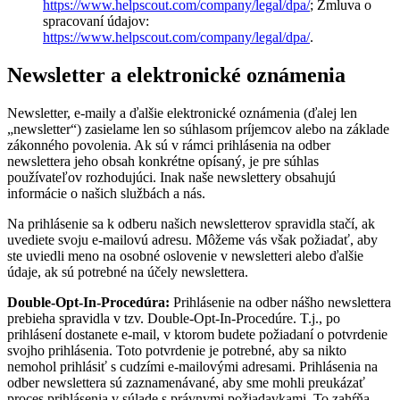
https://www.helpscout.com/company/legal/dpa/
; Zmluva o
spracovaní údajov:
https://www.helpscout.com/company/legal/dpa/
.
Newsletter a elektronické oznámenia
Newsletter, e-maily a ďalšie elektronické oznámenia (ďalej len
„newsletter“) zasielame len so súhlasom príjemcov alebo na základe
zákonného povolenia. Ak sú v rámci prihlásenia na odber
newslettera jeho obsah konkrétne opísaný, je pre súhlas
používateľov rozhodujúci. Inak naše newslettery obsahujú
informácie o našich službách a nás.
Na prihlásenie sa k odberu našich newsletterov spravidla stačí, ak
uvediete svoju e-mailovú adresu. Môžeme vás však požiadať, aby
ste uviedli meno na osobné oslovenie v newsletteri alebo ďalšie
údaje, ak sú potrebné na účely newslettera.
Double-Opt-In-Procedúra:
Prihlásenie na odber nášho newslettera
prebieha spravidla v tzv. Double-Opt-In-Procedúre. T.j., po
prihlásení dostanete e-mail, v ktorom budete požiadaní o potvrdenie
svojho prihlásenia. Toto potvrdenie je potrebné, aby sa nikto
nemohol prihlásiť s cudzími e-mailovými adresami. Prihlásenia na
odber newslettera sú zaznamenávané, aby sme mohli preukázať
proces prihlásenia v súlade s právnymi požiadavkami. To zahŕňa