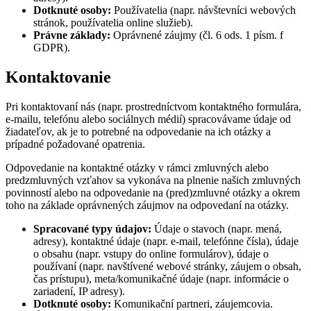
Dotknuté osoby:
Používatelia (napr. návštevníci webových
stránok, používatelia online služieb).
Právne základy:
Oprávnené záujmy (čl. 6 ods. 1 písm. f
GDPR).
K
ontaktovanie
Pri kontaktovaní nás (napr. prostredníctvom kontaktného formulára,
e-mailu, telefónu alebo sociálnych médií) spracovávame údaje od
žiadateľov, ak je to potrebné na odpovedanie na ich otázky a
prípadné požadované opatrenia.
Odpovedanie na kontaktné otázky v rámci zmluvných alebo
predzmluvných vzťahov sa vykonáva na plnenie našich zmluvných
povinností alebo na odpovedanie na (pred)zmluvné otázky a okrem
toho na základe oprávnených záujmov na odpovedaní na otázky.
Spracované typy údajov:
Údaje o stavoch (napr. mená,
adresy), kontaktné údaje (napr. e-mail, telefónne čísla), údaje
o obsahu (napr. vstupy do online formulárov), údaje o
používaní (napr. navštívené webové stránky, záujem o obsah,
čas prístupu), meta/komunikačné údaje (napr. informácie o
zariadení, IP adresy).
Dotknuté osoby:
Komunikační partneri, záujemcovia.