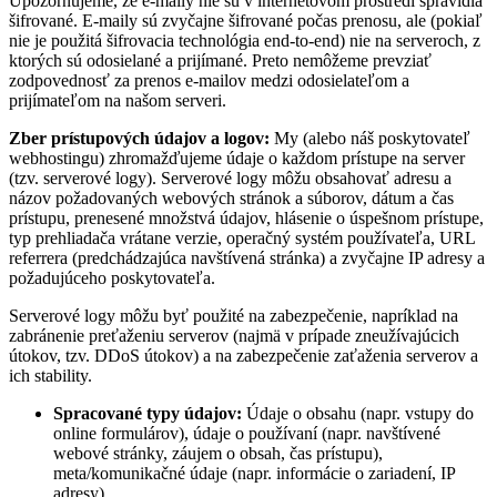
Upozorňujeme, že e-maily nie sú v internetovom prostredí spravidla
šifrované. E-maily sú zvyčajne šifrované počas prenosu, ale (pokiaľ
nie je použitá šifrovacia technológia end-to-end) nie na serveroch, z
ktorých sú odosielané a prijímané. Preto nemôžeme prevziať
zodpovednosť za prenos e-mailov medzi odosielateľom a
prijímateľom na našom serveri.
Zber prístupových údajov a logov:
My (alebo náš poskytovateľ
webhostingu) zhromažďujeme údaje o každom prístupe na server
(tzv. serverové logy). Serverové logy môžu obsahovať adresu a
názov požadovaných webových stránok a súborov, dátum a čas
prístupu, prenesené množstvá údajov, hlásenie o úspešnom prístupe,
typ prehliadača vrátane verzie, operačný systém používateľa, URL
referrera (predchádzajúca navštívená stránka) a zvyčajne IP adresy a
požadujúceho poskytovateľa.
Serverové logy môžu byť použité na zabezpečenie, napríklad na
zabránenie preťaženiu serverov (najmä v prípade zneužívajúcich
útokov, tzv. DDoS útokov) a na zabezpečenie zaťaženia serverov a
ich stability.
Spracované typy údajov:
Údaje o obsahu (napr. vstupy do
online formulárov), údaje o používaní (napr. navštívené
webové stránky, záujem o obsah, čas prístupu),
meta/komunikačné údaje (napr. informácie o zariadení, IP
adresy).