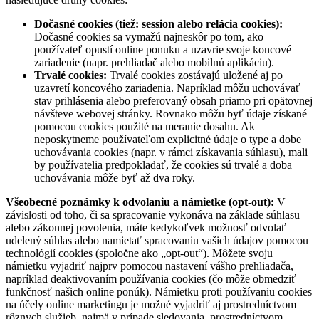
Dočasné cookies (tiež: session alebo relácia cookies):
Dočasné cookies sa vymažú najneskôr po tom, ako
používateľ opustí online ponuku a uzavrie svoje koncové
zariadenie (napr. prehliadač alebo mobilnú aplikáciu).
Trvalé cookies:
Trvalé cookies zostávajú uložené aj po
uzavretí koncového zariadenia. Napríklad môžu uchovávať
stav prihlásenia alebo preferovaný obsah priamo pri opätovnej
návšteve webovej stránky. Rovnako môžu byť údaje získané
pomocou cookies použité na meranie dosahu. Ak
neposkytneme používateľom explicitné údaje o type a dobe
uchovávania cookies (napr. v rámci získavania súhlasu), mali
by používatelia predpokladať, že cookies sú trvalé a doba
uchovávania môže byť až dva roky.
Všeobecné poznámky k odvolaniu a námietke (opt-out):
V
závislosti od toho, či sa spracovanie vykonáva na základe súhlasu
alebo zákonnej povolenia, máte kedykoľvek možnosť odvolať
udelený súhlas alebo namietať spracovaniu vašich údajov pomocou
technológií cookies (spoločne ako „opt-out“). Môžete svoju
námietku vyjadriť najprv pomocou nastavení vášho prehliadača,
napríklad deaktivovaním používania cookies (čo môže obmedziť
funkčnosť našich online ponúk). Námietku proti používaniu cookies
na účely online marketingu je možné vyjadriť aj prostredníctvom
rôznych služieb, najmä v prípade sledovania, prostredníctvom