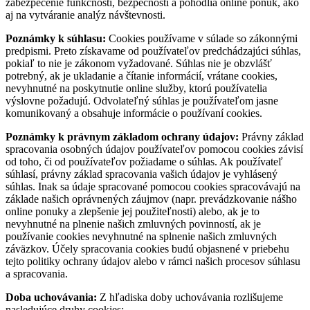
zabezpečenie funkčnosti, bezpečnosti a pohodlia online ponúk, ako
aj na vytváranie analýz návštevnosti.
Poznámky k súhlasu:
Cookies používame v súlade so zákonnými
predpismi. Preto získavame od používateľov predchádzajúci súhlas,
pokiaľ to nie je zákonom vyžadované. Súhlas nie je obzvlášť
potrebný, ak je ukladanie a čítanie informácií, vrátane cookies,
nevyhnutné na poskytnutie online služby, ktorú používatelia
výslovne požadujú. Odvolateľný súhlas je používateľom jasne
komunikovaný a obsahuje informácie o používaní cookies.
Poznámky k právnym základom ochrany údajov:
Právny základ
spracovania osobných údajov používateľov pomocou cookies závisí
od toho, či od používateľov požiadame o súhlas. Ak používateľ
súhlasí, právny základ spracovania vašich údajov je vyhlásený
súhlas. Inak sa údaje spracované pomocou cookies spracovávajú na
základe našich oprávnených záujmov (napr. prevádzkovanie nášho
online ponuky a zlepšenie jej použiteľnosti) alebo, ak je to
nevyhnutné na plnenie našich zmluvných povinností, ak je
používanie cookies nevyhnutné na splnenie našich zmluvných
záväzkov. Účely spracovania cookies budú objasnené v priebehu
tejto politiky ochrany údajov alebo v rámci našich procesov súhlasu
a spracovania.
Doba uchovávania:
Z hľadiska doby uchovávania rozlišujeme
nasledujúce druhy cookies: