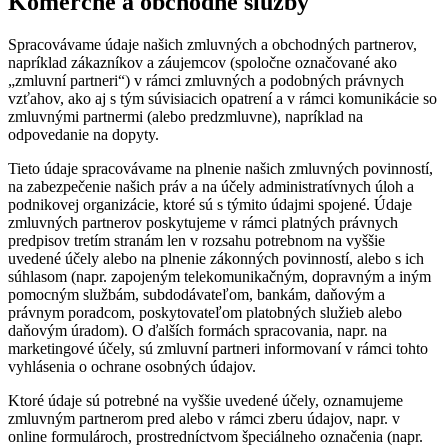
Komerčné a obchodné služby
Spracovávame údaje našich zmluvných a obchodných partnerov,
napríklad zákazníkov a záujemcov (spoločne označované ako
„zmluvní partneri“) v rámci zmluvných a podobných právnych
vzťahov, ako aj s tým súvisiacich opatrení a v rámci komunikácie so
zmluvnými partnermi (alebo predzmluvne), napríklad na
odpovedanie na dopyty.
Tieto údaje spracovávame na plnenie našich zmluvných povinností,
na zabezpečenie našich práv a na účely administratívnych úloh a
podnikovej organizácie, ktoré sú s týmito údajmi spojené. Údaje
zmluvných partnerov poskytujeme v rámci platných právnych
predpisov tretím stranám len v rozsahu potrebnom na vyššie
uvedené účely alebo na plnenie zákonných povinností, alebo s ich
súhlasom (napr. zapojeným telekomunikačným, dopravným a iným
pomocným službám, subdodávateľom, bankám, daňovým a
právnym poradcom, poskytovateľom platobných služieb alebo
daňovým úradom). O ďalších formách spracovania, napr. na
marketingové účely, sú zmluvní partneri informovaní v rámci tohto
vyhlásenia o ochrane osobných údajov.
Ktoré údaje sú potrebné na vyššie uvedené účely, oznamujeme
zmluvným partnerom pred alebo v rámci zberu údajov, napr. v
online formulároch, prostredníctvom špeciálneho označenia (napr.