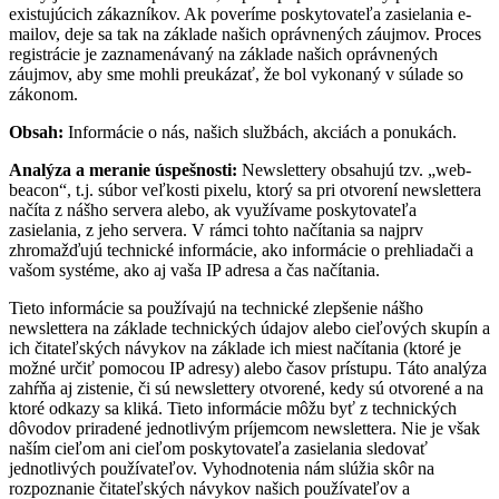
existujúcich zákazníkov. Ak poveríme poskytovateľa zasielania e-
mailov, deje sa tak na základe našich oprávnených záujmov. Proces
registrácie je zaznamenávaný na základe našich oprávnených
záujmov, aby sme mohli preukázať, že bol vykonaný v súlade so
zákonom.
Obsah:
Informácie o nás, našich službách, akciách a ponukách.
Analýza a meranie úspešnosti:
Newslettery obsahujú tzv. „web-
beacon“, t.j. súbor veľkosti pixelu, ktorý sa pri otvorení newslettera
načíta z nášho servera alebo, ak využívame poskytovateľa
zasielania, z jeho servera. V rámci tohto načítania sa najprv
zhromažďujú technické informácie, ako informácie o prehliadači a
vašom systéme, ako aj vaša IP adresa a čas načítania.
Tieto informácie sa používajú na technické zlepšenie nášho
newslettera na základe technických údajov alebo cieľových skupín a
ich čitateľských návykov na základe ich miest načítania (ktoré je
možné určiť pomocou IP adresy) alebo časov prístupu. Táto analýza
zahŕňa aj zistenie, či sú newslettery otvorené, kedy sú otvorené a na
ktoré odkazy sa kliká. Tieto informácie môžu byť z technických
dôvodov priradené jednotlivým príjemcom newslettera. Nie je však
naším cieľom ani cieľom poskytovateľa zasielania sledovať
jednotlivých používateľov. Vyhodnotenia nám slúžia skôr na
rozpoznanie čitateľských návykov našich používateľov a