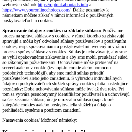
webových stránok
https://optout.aboutads.info
a
https://www.youronlinechoices.com/
. Ďalšie poznámky k
námietkam môžete získať v rámci informácií o používaných
poskytovateľoch a cookies.
Spracovanie údajov z cookies na základe súhlasu:
Používame
proces na správu súhlasov s cookies, v rámci ktorého sa získavajú,
spravujú a môžu byť odvolané súhlasy používateľov s používaním
cookies, resp. spracovaniami a poskytovateľmi uvedenými v rámci
procesu správy súhlasov s cookies. Súhlas je uchovávaný, aby sme
sa vyhli opakovanému získavaniu a aby sme mohli preukázať súlad
so zákonnými požiadavkami. Uchovávanie môže prebiehať na
serveri a/alebo v cookie (tzv. opt-in cookie alebo pomocou
podobných technológií), aby sme mohli súhlas priradiť
používateľovi alebo jeho zariadeniu. S výhradou individuálnych
údajov o poskytovateľoch služieb správy cookies platia nasledujúce
poznámky: Doba uchovávania súhlasu môže byť až dva roky. Pri
tom sa vytvára pseudonymný identifikátor používateľa a uchovávajú
sa čas získania súhlasu, údaje o rozsahu súhlasu (napr. ktoré
kategórie cookies a/alebo poskytovatelia služieb) a údaje o
prehliadači, systéme a použitom zariadení.
Nastavenia cookies/ Možnosť námietky: