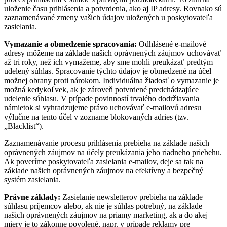
uloženie času prihlásenia a potvrdenia, ako aj IP adresy. Rovnako sú
zaznamenávané zmeny vašich údajov uložených u poskytovateľa
zasielania.
Vymazanie a obmedzenie spracovania:
Odhlásené e-mailové
adresy môžeme na základe našich oprávnených záujmov uchovávať
až tri roky, než ich vymažeme, aby sme mohli preukázať predtým
udelený súhlas. Spracovanie týchto údajov je obmedzené na účel
možnej obrany proti nárokom. Individuálna žiadosť o vymazanie je
možná kedykoľvek, ak je zároveň potvrdené predchádzajúce
udelenie súhlasu. V prípade povinností trvalého dodržiavania
námietok si vyhradzujeme právo uchovávať e-mailovú adresu
výlučne na tento účel v zozname blokovaných adries (tzv.
„Blacklist“).
Zaznamenávanie procesu prihlásenia prebieha na základe našich
oprávnených záujmov na účely preukázania jeho riadneho priebehu.
Ak poveríme poskytovateľa zasielania e-mailov, deje sa tak na
základe našich oprávnených záujmov na efektívny a bezpečný
systém zasielania.
Právne základy:
Zasielanie newsletterov prebieha na základe
súhlasu príjemcov alebo, ak nie je súhlas potrebný, na základe
našich oprávnených záujmov na priamy marketing, ak a do akej
miery je to zákonne povolené, napr. v prípade reklamy pre