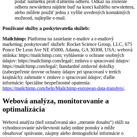
podať námietku proti ďalšiemu odberu. Odkaz na zrušenie
odberu newslettera nájdete buď na konci každého newslettera,
alebo môžete použiť jednu z vyššie uvedených kontaktných
možností, najlepšie e-mail.
Používané služby a poskytovatelia služieb:
Mailchimp:
Platforma na zasielanie e-mailov a e-mailový
marketing; poskytovateľ služieb: Rocket Science Group, LLC, 675
Ponce De Leon Ave NE #5000, Atlanta, GA 30308, USA; webová
stránka: https://mailchimp.com; vyhlásenie o ochrane osobných
údajov: https://mailchimp.com/legal/; zmluva o spracovaní údajov:
https://mailchimp.com/legal/; štandardné zmluvné doložky
(zabezpečenie úrovne ochrany údajov pri spracovaní v tretích
krajinách): zahrnutie v zmluve o spracovaní údajov; ďalšie
informácie: špeciálne bezpečnostné opatrenia:
https://mailchimp.com/help/Mailchimp-european-data-transfers/
.
Webová analýza, monitorovanie a
optimalizácia
Webová analýza (tiež označovaná ako „meranie dosahu“) slúži na
vyhodnocovanie návštevnosti našej online ponuky a môže
obsahovať správanie, záujmy alebo demografické informácie o