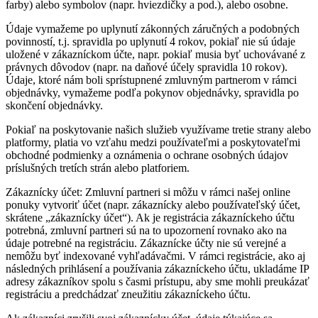
farby) alebo symbolov (napr. hviezdičky a pod.), alebo osobne.
Údaje vymažeme po uplynutí zákonných záručných a podobných
povinností, t.j. spravidla po uplynutí 4 rokov, pokiaľ nie sú údaje
uložené v zákazníckom účte, napr. pokiaľ musia byť uchovávané z
právnych dôvodov (napr. na daňové účely spravidla 10 rokov).
Údaje, ktoré nám boli sprístupnené zmluvným partnerom v rámci
objednávky, vymažeme podľa pokynov objednávky, spravidla po
skončení objednávky.
Pokiaľ na poskytovanie našich služieb využívame tretie strany alebo
platformy, platia vo vzťahu medzi používateľmi a poskytovateľmi
obchodné podmienky a oznámenia o ochrane osobných údajov
príslušných tretích strán alebo platforiem.
Zákaznícky účet: Zmluvní partneri si môžu v rámci našej online
ponuky vytvoriť účet (napr. zákaznícky alebo používateľský účet,
skrátene „zákaznícky účet“). Ak je registrácia zákazníckeho účtu
potrebná, zmluvní partneri sú na to upozornení rovnako ako na
údaje potrebné na registráciu. Zákaznícke účty nie sú verejné a
nemôžu byť indexované vyhľadávačmi. V rámci registrácie, ako aj
následných prihlásení a používania zákazníckeho účtu, ukladáme IP
adresy zákazníkov spolu s časmi prístupu, aby sme mohli preukázať
registráciu a predchádzať zneužitiu zákazníckeho účtu.