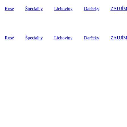
Rosé
Špeciality
Liehoviny
Darčeky
ZAUJÍM
Rosé
Špeciality
Liehoviny
Darčeky
ZAUJÍM