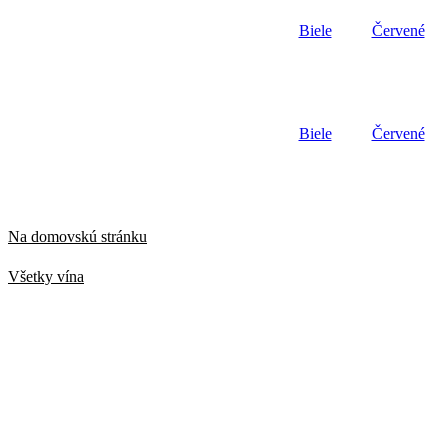
Preskočiť
Biele
Červené
na
obsah
Biele
Červené
Na domovskú stránku
Všetky vína