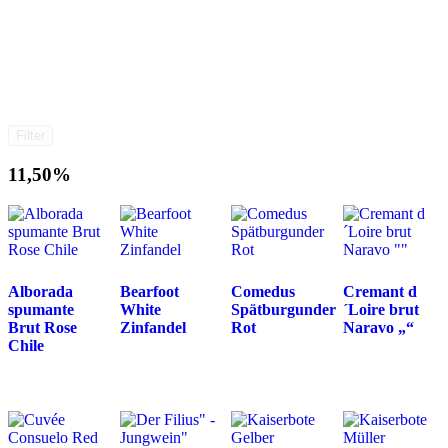
Filter
11,50%
Alborada
Bearfoot
Comedus
Cremant d
spumante
White
Spätburgunder
´Loire brut
Brut Rose
Zinfandel
Rot
Naravo „“
Chile