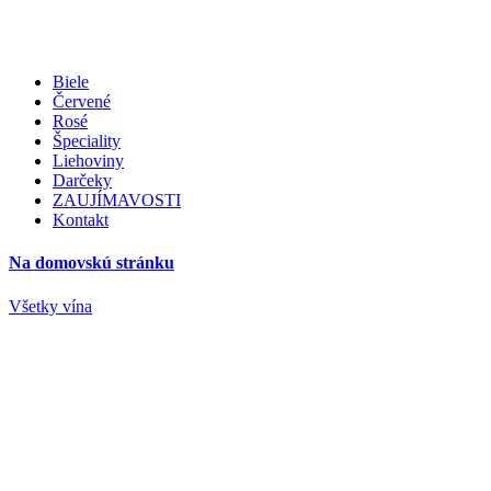
Biele
Červené
Rosé
Špeciality
Liehoviny
Darčeky
ZAUJÍMAVOSTI
Kontakt
Na domovskú stránku
Všetky vína