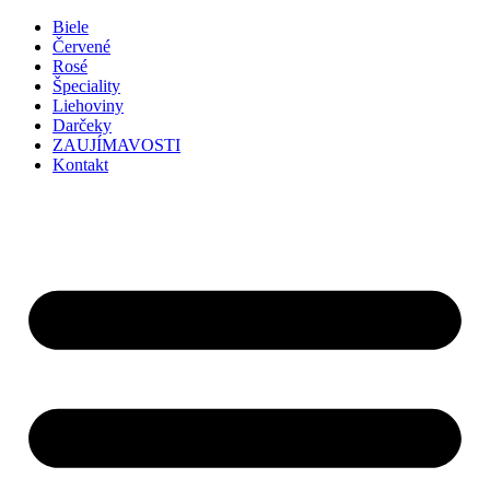
Preskočiť
Biele
na
Červené
obsah
Rosé
Špeciality
Liehoviny
Darčeky
ZAUJÍMAVOSTI
Kontakt