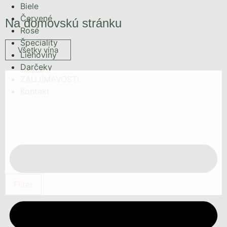
Biele
Červené
Na domovskú stránku
Rosé
Špeciality
Všetky vína
Liehoviny
Darčeky
ZAUJÍMAVOSTI
Kontakt
Filter
18,50%