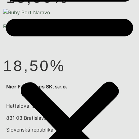
RUBY PORT NARAVO
18,50%
Nier Fine Wines SK, s.r.o.
Hattalová 12/a
831 03 Bratislava
Slovenská republika