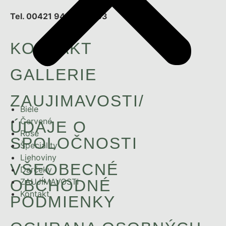
Tel. 00421 949 543 033
KONTAKT
GALLERIE
ZAUJIMAVOSTI/
Biele
Červené
ÚDAJE O
Rosé
SPOLOČNOSTI
Špeciality
Liehoviny
VŠEOBECNÉ
Darčeky
OBCHODNÉ
ZAUJÍMAVOSTI
Kontakt
PODMIENKY