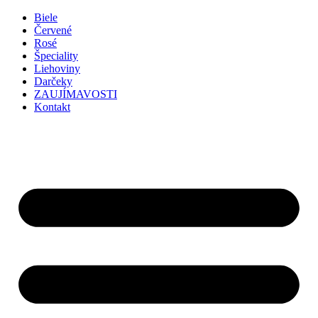
Preskočiť
Biele
na
Červené
obsah
Rosé
Špeciality
Liehoviny
Darčeky
ZAUJÍMAVOSTI
Kontakt