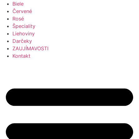
Preskočiť
Biele
na
Červené
obsah
Rosé
Špeciality
Liehoviny
Darčeky
ZAUJÍMAVOSTI
Kontakt