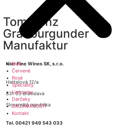
Tom Benz
Grauburgunder
Manufaktur
Nier Fine Wines SK, s.r.o.
Biele
Červené
Rosé
Hattalová 12/a
Špeciality
Liehoviny
831 03 Bratislava
Darčeky
Slovenská republika
ZAUJÍMAVOSTI
Kontakt
Tel. 00421 949 543 033