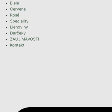
Preskočiť
Biele
na
Červené
obsah
Rosé
Špeciality
Liehoviny
Darčeky
ZAUJÍMAVOSTI
Kontakt