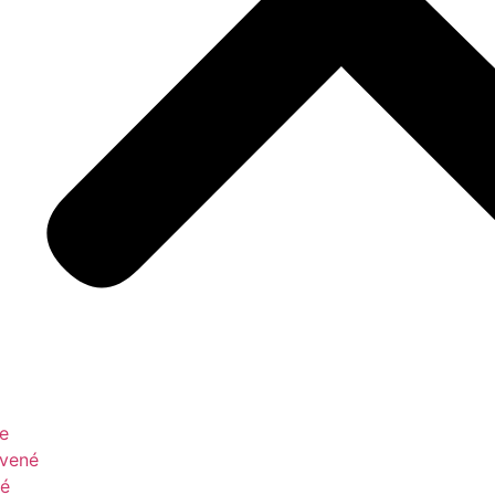
le
vené
é