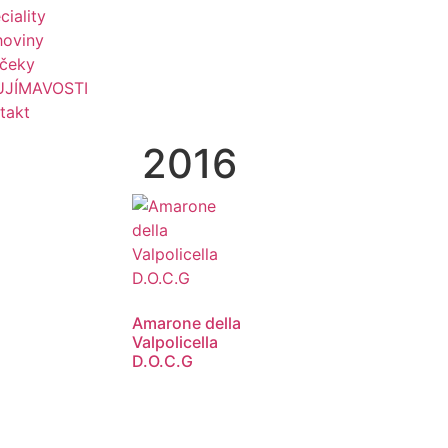
ciality
hoviny
čeky
UJÍMAVOSTI
takt
2016
Amarone della
Valpolicella
D.O.C.G