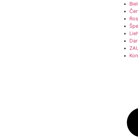
Bie
Čer
Ros
Špe
Lie
Dar
ZA
Kon