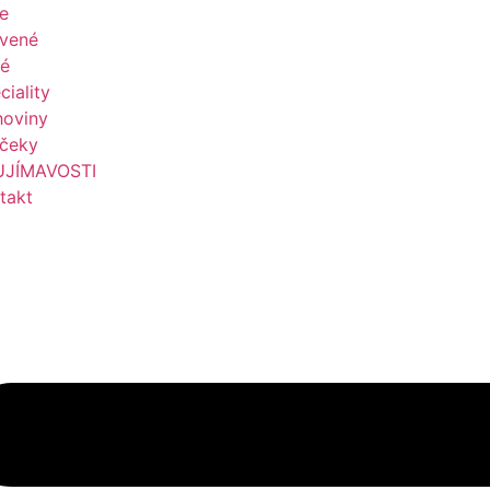
le
vené
é
ciality
hoviny
čeky
UJÍMAVOSTI
takt