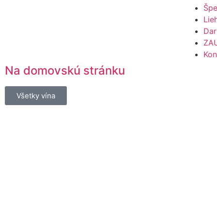
Špe
Lie
Dar
ZA
Kon
Na domovskú stránku
Všetky vína