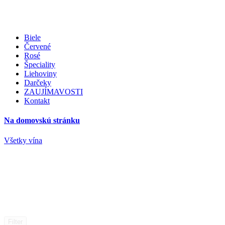
Biele
Červené
Rosé
Špeciality
Liehoviny
Darčeky
ZAUJÍMAVOSTI
Kontakt
Na domovskú stránku
Všetky vína
Filter