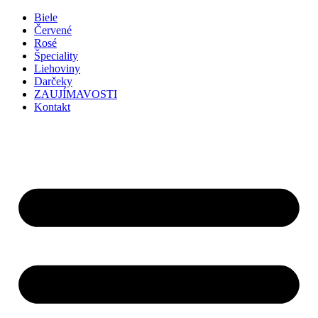
Preskočiť
Biele
na
Červené
obsah
Rosé
Špeciality
Liehoviny
Darčeky
ZAUJÍMAVOSTI
Kontakt