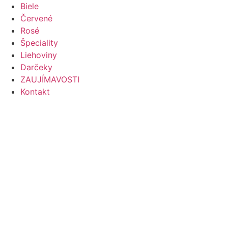
Preskočiť
Biele
na
Červené
obsah
Rosé
Špeciality
Liehoviny
Darčeky
ZAUJÍMAVOSTI
Kontakt