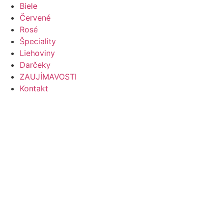
Preskočiť
Biele
na
Červené
obsah
Rosé
Špeciality
Liehoviny
Darčeky
ZAUJÍMAVOSTI
Kontakt