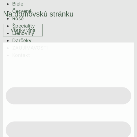
Biele
Červené
Na domovskú stránku
Rosé
Špeciality
Všetky vína
Liehoviny
Darčeky
ZAUJÍMAVOSTI
Kontakt