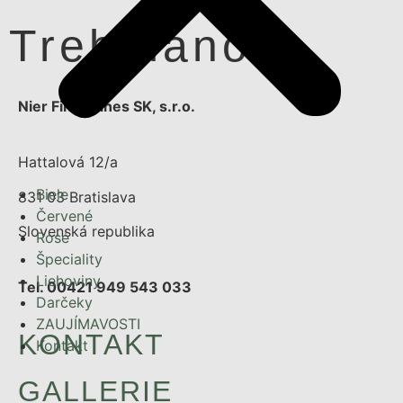
Trebbiano
Nier Fine Wines SK, s.r.o.
Hattalová 12/a
Biele
831 03 Bratislava
Červené
Slovenská republika
Rosé
Špeciality
Liehoviny
Tel. 00421 949 543 033
Darčeky
ZAUJÍMAVOSTI
KONTAKT
Kontakt
GALLERIE