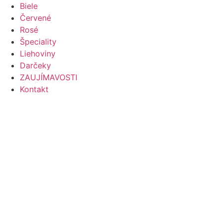
Preskočiť
Biele
na
Červené
obsah
Rosé
Špeciality
Liehoviny
Darčeky
ZAUJÍMAVOSTI
Kontakt