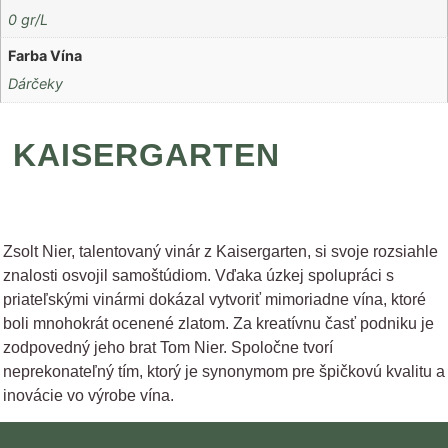
0 gr/L
Farba Vína
Dárčeky
KAISERGARTEN
Zsolt Nier, talentovaný vinár z Kaisergarten, si svoje rozsiahle
znalosti osvojil samoštúdiom. Vďaka úzkej spolupráci s
priateľskými vinármi dokázal vytvoriť mimoriadne vína, ktoré
boli mnohokrát ocenené zlatom. Za kreatívnu časť podniku je
zodpovedný jeho brat Tom Nier. Spoločne tvorí
neprekonateľný tím, ktorý je synonymom pre špičkovú kvalitu a
inovácie vo výrobe vína.