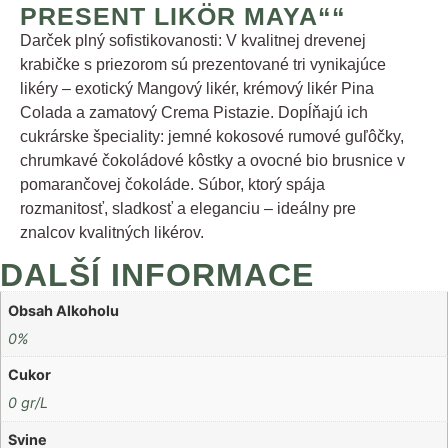
PRESENT LIKÖR MAYA““
Darček plný sofistikovanosti: V kvalitnej drevenej
krabičke s priezorom sú prezentované tri vynikajúce
likéry – exotický Mangový likér, krémový likér Pina
Colada a zamatový Crema Pistazie. Dopĺňajú ich
cukrárske špeciality: jemné kokosové rumové guľôčky,
chrumkavé čokoládové kôstky a ovocné bio brusnice v
pomarančovej čokoláde. Súbor, ktorý spája
rozmanitosť, sladkosť a eleganciu – ideálny pre
znalcov kvalitných likérov.
DALŠÍ INFORMACE
Obsah Alkoholu
0%
Cukor
0 gr/L
Svine