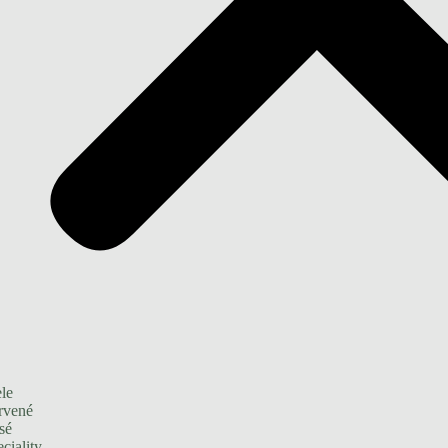
le
rvené
sé
ciality