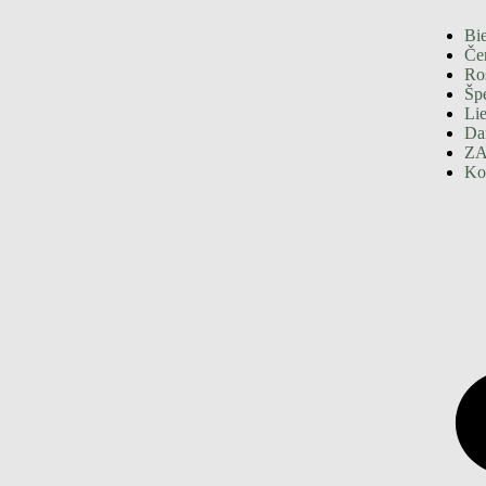
Bie
Če
Ro
Špe
Li
Da
ZA
Ko