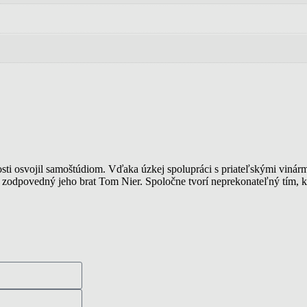
alosti osvojil samoštúdiom. Vďaka úzkej spolupráci s priateľskými viná
e zodpovedný jeho brat Tom Nier. Spoločne tvorí neprekonateľný tím,