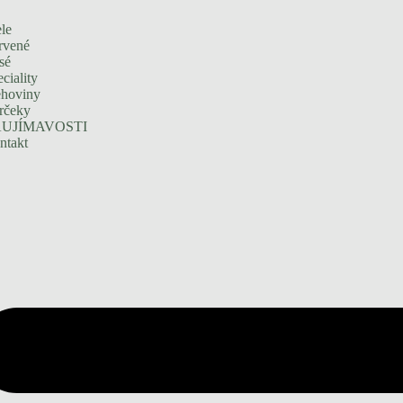
le
rvené
sé
ciality
ehoviny
rčeky
UJÍMAVOSTI
ntakt