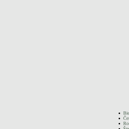
Bie
Če
Ro
Špe