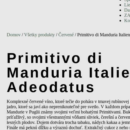
Li
Da
ZA
Ko
Domov
/
Všetky produkty
/
Červené
/ Primitivo di Manduria Italie
Primitivo di
Manduria Itali
Adeodatus
Komplexné červené víno, ktoré tečie do pohára v tmavej rubínovej 
jadro, ktoré sa javí ako nepreniknuteľné pre svetlo. V každom príp
Mandurie v Puglii známy svojimi veľmi bohatými Primitivami. Buk
príťažlivý, so svojimi všestrannými vôňami sliviek, čerešní a červ
lesných plodov. Dojem dotvára trocha tabaku, nádych kakaa a jem
Finále má peknú dĺžku a výraznú dochuť. Extrakčný cukor z neho r