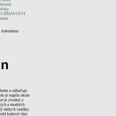
ehoviny
rčeky
UJÍMAVOSTI
ntakt
n Adeodatus
en
farbe a odhaľuje
ade je región okolo
et je zvodný a
ených a modrých
ný nádych vanilky.
obí kultové víno