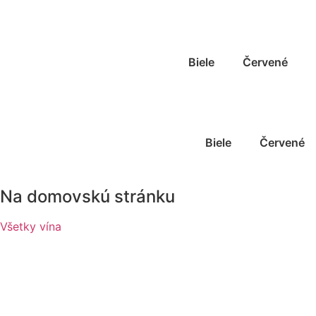
Preskočiť
na
obsah
Biele
Červené
Biele
Červené
Na domovskú stránku
Všetky vína