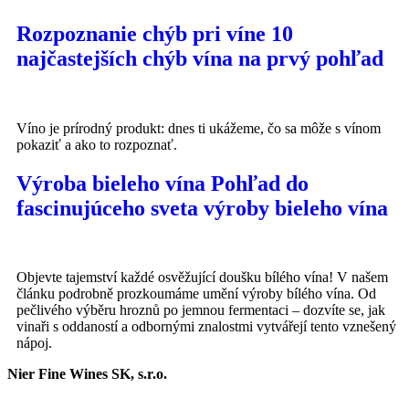
Rozpoznanie chýb pri víne 10
najčastejších chýb vína na prvý pohľad
Víno je prírodný produkt: dnes ti ukážeme, čo sa môže s vínom
pokaziť a ako to rozpoznať.
Výroba bieleho vína Pohľad do
fascinujúceho sveta výroby bieleho vína
Objevte tajemství každé osvěžující doušku bílého vína! V našem
článku podrobně prozkoumáme umění výroby bílého vína. Od
pečlivého výběru hroznů po jemnou fermentaci – dozvíte se, jak
vinaři s oddaností a odbornými znalostmi vytvářejí tento vznešený
nápoj.
Nier Fine Wines SK, s.r.o.