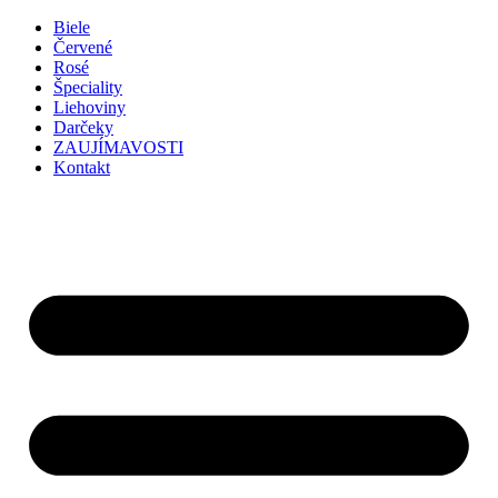
Preskočiť
Biele
na
Červené
obsah
Rosé
Špeciality
Liehoviny
Darčeky
ZAUJÍMAVOSTI
Kontakt