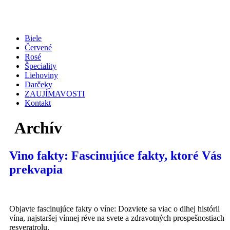
Biele
Červené
Rosé
Špeciality
Liehoviny
Darčeky
ZAUJÍMAVOSTI
Kontakt
Archív
Vino fakty: Fascinujúce fakty, ktoré Vás
prekvapia
Objavte fascinujúce fakty o víne: Dozviete sa viac o dlhej histórii
vína, najstaršej vínnej réve na svete a zdravotných prospešnostiach
resveratrolu.