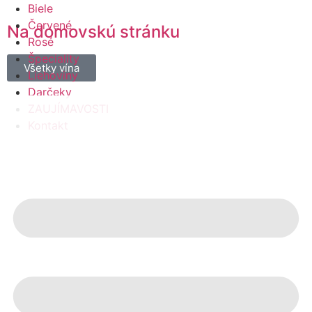
Biele
Červené
Na domovskú stránku
Rosé
Špeciality
Všetky vína
Liehoviny
Darčeky
ZAUJÍMAVOSTI
Kontakt