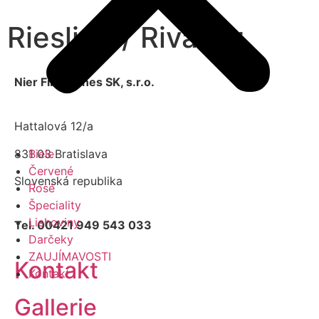
Riesling / Rivaner
Nier Fine Wines SK, s.r.o.
Hattalová 12/a
831 03 Bratislava
Biele
Červené
Slovenská republika
Rosé
Špeciality
Liehoviny
Tel. 00421 949 543 033
Darčeky
ZAUJÍMAVOSTI
Kontakt
Kontakt
Gallerie