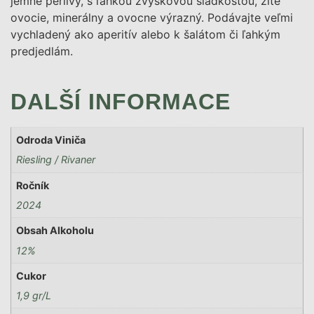
jemne perlivý, s ľahkou zvyškovou sladkosťou, žlté
ovocie, minerálny a ovocne výrazný. Podávajte veľmi
vychladený ako aperitív alebo k šalátom či ľahkým
predjedlám.
DALŠÍ INFORMACE
Odroda Viniča
Riesling / Rivaner
Ročník
2024
Obsah Alkoholu
12%
Cukor
1,9 gr/L