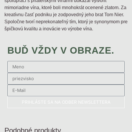
spolupráci s priateľskými vinármi dokázal vytvoriť
mimoriadne vína, ktoré boli mnohokrát ocenené zlatom. Za
kreatívnu časť podniku je zodpovedný jeho brat Tom Nier.
Spoločne tvorí neprekonateľný tím, ktorý je synonymom pre
špičkovú kvalitu a inovácie vo výrobe vína.
BUĎ VŽDY V OBRAZE.
PRIHLÁSTE SA NA ODBER NEWSLETTERA
Podobné produkty