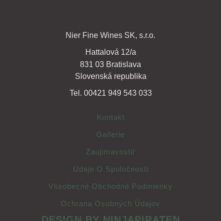
Nier Fine Wines SK, s.r.o.
Hattalová 12/a
831 03 Bratislava
Slovenská republika
Tel. 00421 949 543 033
Kontakt
Gallerie
Zaujimavosti/
Údaje O Spoločnosti
Všeobecné Obchodné Podmienky
Ochrana Osobných Údajov
DESIGN BY NINJAPIRATEN