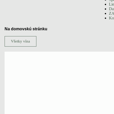
Li
Da
ZA
Ko
Na domovskú stránku
Všetky vína