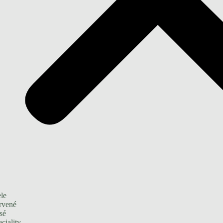
le
rvené
sé
ciality