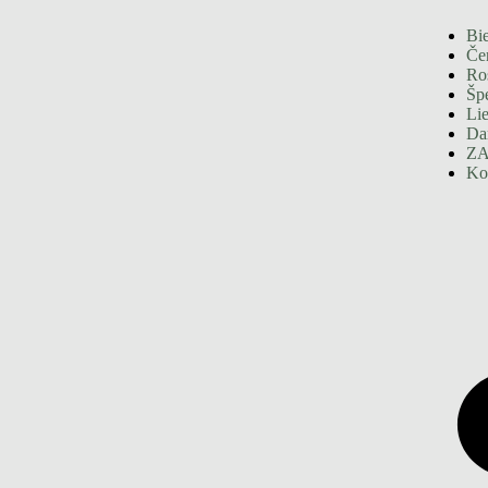
Bie
Če
Ro
Špe
Li
Da
ZA
Ko