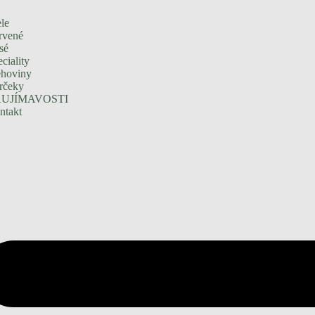
le
rvené
sé
ciality
ehoviny
rčeky
UJÍMAVOSTI
ntakt