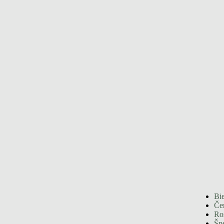
Bie
Če
Ro
Špe