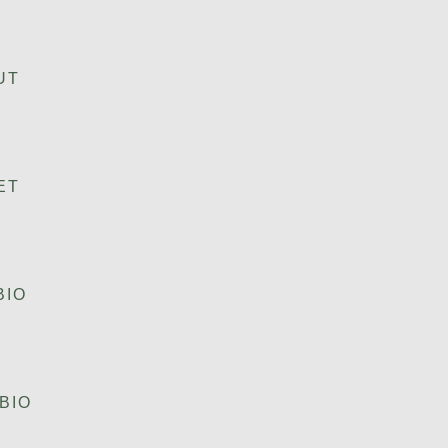
UT
ET
BIO
BIO