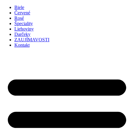
Preskočiť
Biele
na
Červené
obsah
Rosé
Špeciality
Liehoviny
Darčeky
ZAUJÍMAVOSTI
Kontakt