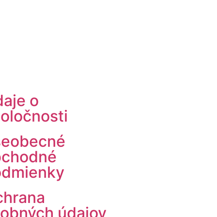
aje o
oločnosti
šeobecné
bchodné
odmienky
chrana
obných údajov