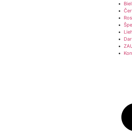
Bie
Čer
Ros
Špe
Lie
Dar
ZA
Kon