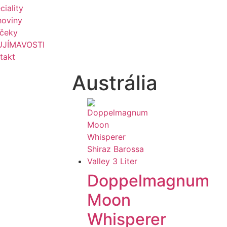
ciality
hoviny
čeky
UJÍMAVOSTI
takt
Austrália
Doppelmagnum
Moon
Whisperer