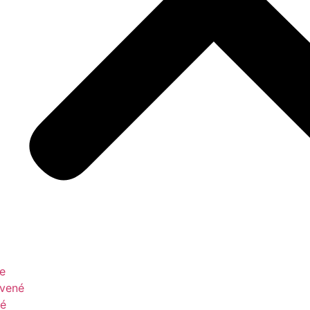
le
vené
é