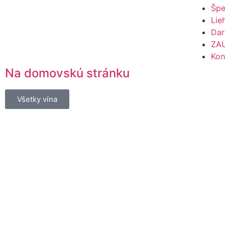
Špe
Lie
Dar
ZA
Kon
Na domovskú stránku
Všetky vína