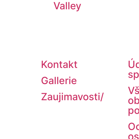
Valley
Kontakt
Úd
sp
Gallerie
V
Zaujimavosti/
o
p
O
os