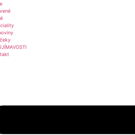
le
vené
é
ciality
hoviny
čeky
UJÍMAVOSTI
takt