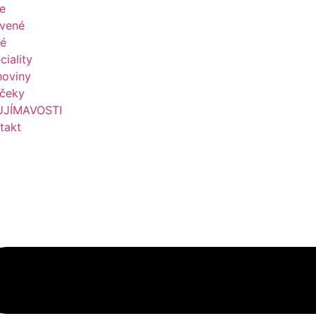
le
vené
é
ciality
hoviny
čeky
UJÍMAVOSTI
takt