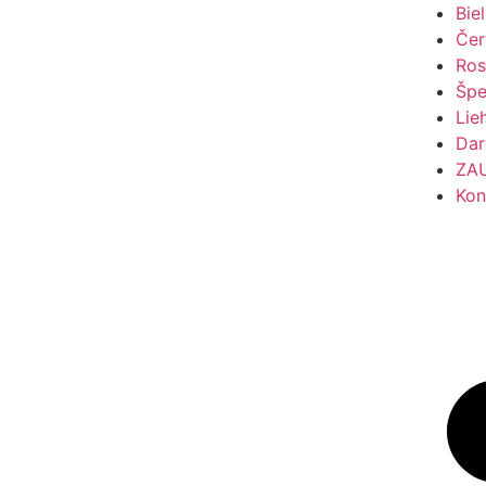
Bie
Čer
Ros
Špe
Lie
Dar
ZA
Kon