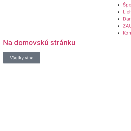
Špe
Lie
Dar
ZA
Kon
Na domovskú stránku
Všetky vína