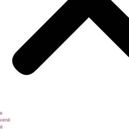
le
vené
é