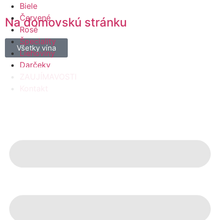
Biele
Červené
Na domovskú stránku
Rosé
Špeciality
Všetky vína
Liehoviny
Darčeky
ZAUJÍMAVOSTI
Kontakt