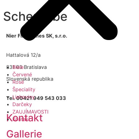
Scheurebe
Nier Fine Wines SK, s.r.o.
Hattalová 12/a
831 03 Bratislava
Biele
Červené
Slovenská republika
Rosé
Špeciality
Liehoviny
Tel. 00421 949 543 033
Darčeky
ZAUJÍMAVOSTI
Kontakt
Kontakt
Gallerie