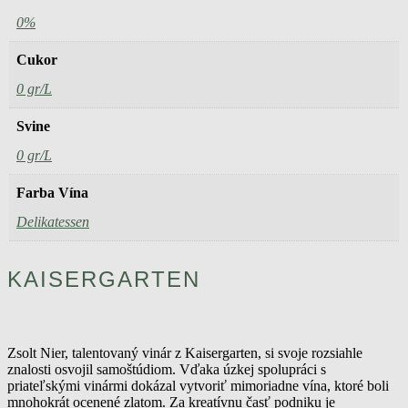
0%
Cukor
0 gr/L
Svine
0 gr/L
Farba Vína
Delikatessen
KAISERGARTEN
Zsolt Nier, talentovaný vinár z Kaisergarten, si svoje rozsiahle
znalosti osvojil samoštúdiom. Vďaka úzkej spolupráci s
priateľskými vinármi dokázal vytvoriť mimoriadne vína, ktoré boli
mnohokrát ocenené zlatom. Za kreatívnu časť podniku je