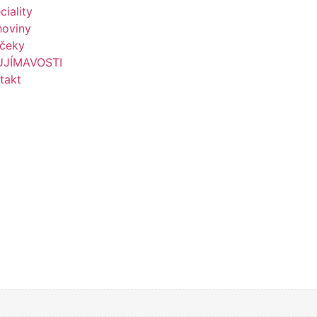
ciality
hoviny
čeky
UJÍMAVOSTI
takt