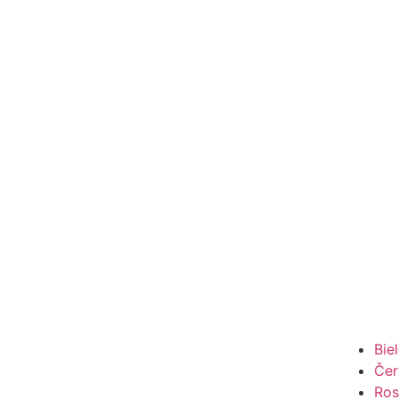
Bie
Čer
Ros