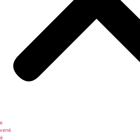
le
vené
é