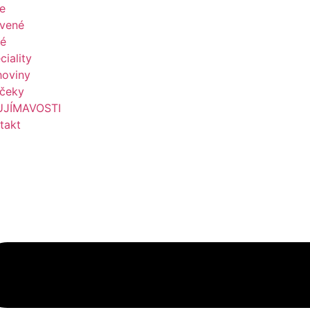
le
vené
é
ciality
hoviny
čeky
UJÍMAVOSTI
takt