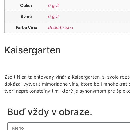
Cukor
0 gr/L
Svine
0 gr/L
Farba Vína
Delikatessen
Kaisergarten
Zsolt Nier, talentovaný vinár z Kaisergarten, si svoje ro
dokázal vytvoriť mimoriadne vína, ktoré boli mnohokrát
tvorí neprekonateľný tím, ktorý je synonymom pre špičko
Buď vždy v obraze.