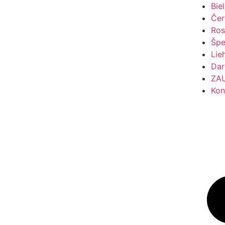
Bie
Čer
Ros
Špe
Lie
Dar
ZA
Kon