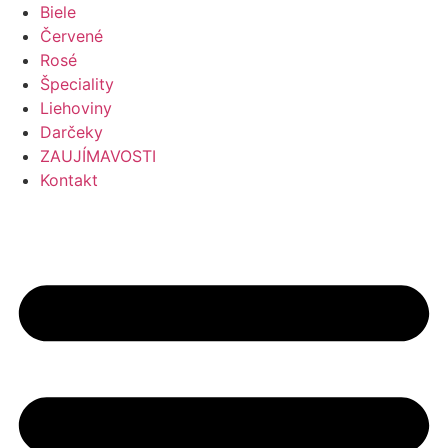
Preskočiť
Biele
na
Červené
obsah
Rosé
Špeciality
Liehoviny
Darčeky
ZAUJÍMAVOSTI
Kontakt