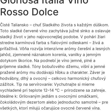
Rosso Dolce
Čisté Taliansko – chuť Sladkého života s každým dúškom.
Toto sladké červené víno zachytáva južné slnko a oslavuje
sladký život v jeho najovocnejšej podobe. V pohári žiari
stredne karmínová farba s fialovými odleskami – živá a
príťažlivá. Vôňa rozvíja intenzívne arómy čerešní a lesných
jahôd, zjemnené náznakom korenia, vanilky a jemným
dotykom škorice. Na podnebí je víno jemné, plné a
príjemne sladké. Tóny bobuľového džemu, višní a jemné
pražené arómy mu dodávajú hĺbku a charakter. Záver je
hodvábny, dlhý a ovocný – celkovo harmonický chuťový
zážitok. Tip na servírovanie: Vychutnajte si mierne
vychladené pri teplote 12–14 °C – prirodzene sa zahreje.
Ideálne k: Grilovaným jedlám s ovocnými omáčkami,
čokoládovým dezertom alebo jednoducho samotné – pre
všetkých, ktorí milujú očarujúce ovocné červené vína.